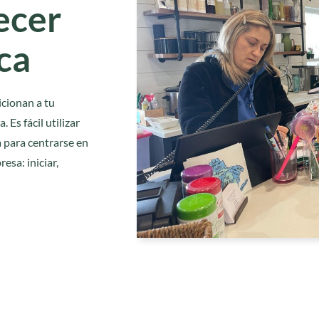
ecer
ica
icionan a tu
 Es fácil utilizar
 para centrarse en
esa: iniciar,