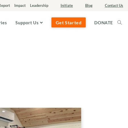
Report
Impact
Leadership
Initiate
Blog
Contact Us
Get Started
ries
Support Us
DONATE