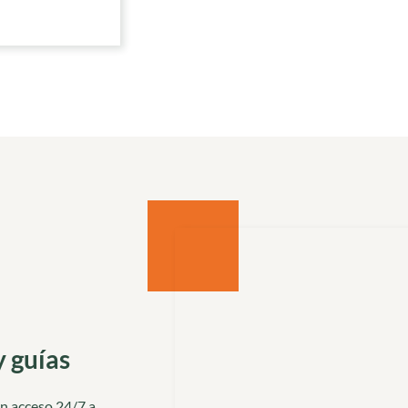
y guías
en acceso 24/7 a