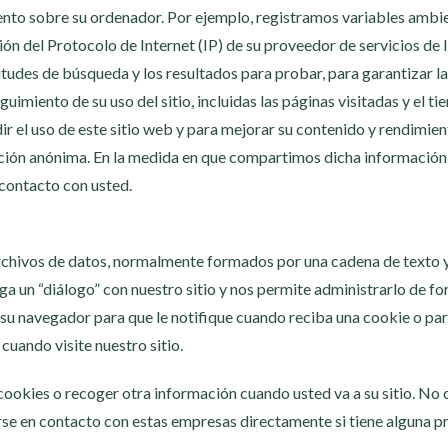
nto sobre su ordenador. Por ejemplo, registramos variables ambien
ón del Protocolo de Internet (IP) de su proveedor de servicios de I
tudes de búsqueda y los resultados para probar, para garantizar la
uimiento de su uso del sitio, incluidas las páginas visitadas y el t
 el uso de este sitio web y para mejorar su contenido y rendimien
ón anónima. En la medida en que compartimos dicha información c
 contacto con usted.
archivos de datos, normalmente formados por una cadena de texto y
a un “diálogo” con nuestro sitio y nos permite administrarlo de fo
su navegador para que le notifique cuando reciba una cookie o para 
cuando visite nuestro sitio.
 cookies o recoger otra información cuando usted va a su sitio. No 
e en contacto con estas empresas directamente si tiene alguna pre