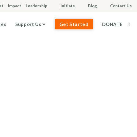
rt
Impact
Leadership
Initiate
Blog
Contact Us
Get Started
ies
Support Us
DONATE